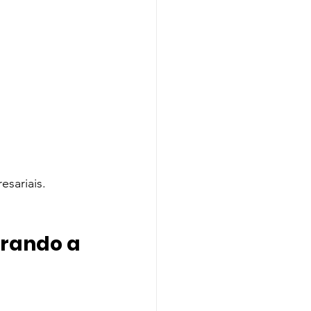
sariais.
erando a 