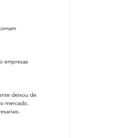
 tomam 
mo empresas 
ente deixou de 
 do mercado.
esariais.