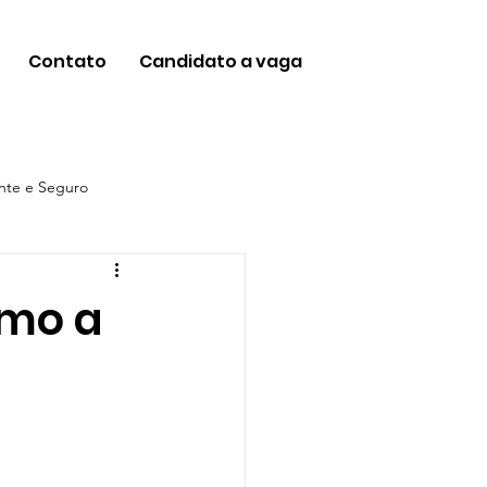
Contato
Candidato a vaga
ente e Seguro
Futuro
omo a