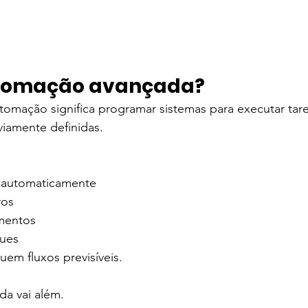
utomação avançada?
tomação significa programar sistemas para executar taref
viamente definidas.
os automaticamente
ros
mentos
ques
em fluxos previsíveis.
a vai além.