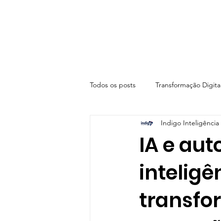
Todos os posts
Transformação Digita
Indigo Inteligência 
Segurança da Informação e LGPD
IA e au
inteligê
Tecnologia: Uso Consciente e Ético
transfo