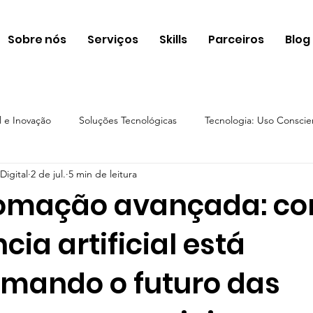
Sobre nós
Serviços
Skills
Parceiros
Blog
l e Inovação
Soluções Tecnológicas
Tecnologia: Uso Consci
Digital
2 de jul.
5 min de leitura
Automação e Eficiência Operacional
Inteligência Artificial e 
tomação avançada: c
ncia artificial está
Marketing Digital e suas Soluções
rmando o futuro das