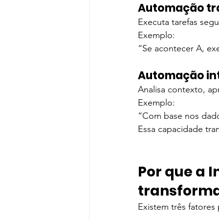
Automação tra
Executa tarefas segu
Exemplo:
“Se acontecer A, ex
Automação int
Analisa contexto, a
Exemplo:
“Com base nos dados
Essa capacidade tra
Por que a I
transforma
Existem três fatores 