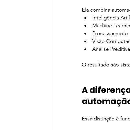
Ela combina automaç
Inteligência Artif
Machine Learni
Processamento 
Visão Computac
Análise Preditiva
O resultado são sist
A diferenç
automação 
Essa distinção é fun