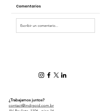
Comentarios
Escribir un comentario...
Crecer en la era digital: cómo
proteger a los niños y adolescentes
sin obstaculizar el desarrollo
tecnológico.
¿Trabajamos juntos?
contact@indigoid.com.br
AV. Paulista, 1106 - piso 16.