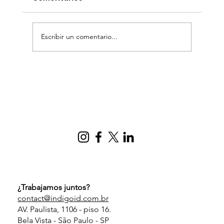
Escribir un comentario...
Software como servicio (SaaS) o
software a medida: ¿cuál es la
mejor solución para el crecimiento
de su empresa?
¿Trabajamos juntos?
contact@indigoid.com.br
AV. Paulista, 1106 - piso 16.
Bela Vista - São Paulo - SP