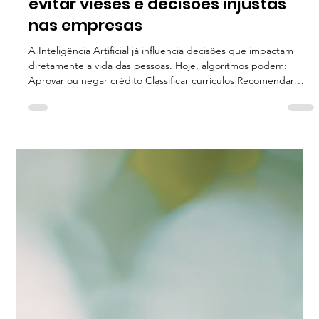
Indigo Inteligência Digital
4 min de leitura
Tecnologia: Uso Consciente e Ético
Inteligência Artificial e ética: como
evitar vieses e decisões injustas
nas empresas
A Inteligência Artificial já influencia decisões que impactam
diretamente a vida das pessoas. Hoje, algoritmos podem:
Aprovar ou negar crédito Classificar currículos Recomendar
conteúdos Definir prioridades de atendimento Detectar
fraudes Avaliar desempenho A pergunta que surge é inevitável:
Essas decisões são justas? Embora a IA seja vista como “neutra”
e “objetiva”, ela pode reproduzir e até amplificar preconceitos
humanos. Isso acontece por um motivo simples: Algoritmos ap