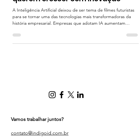
Indigo Inteligência Digital
3 min de leitura
Inteligência Artificial e Futuro
O que é Inteligência Artificial
aplicada aos negócios? Guia
estratégico para empresas que
querem crescer com inovação
A Inteligência Artificial deixou de ser tema de filmes futuristas
para se tornar uma das tecnologias mais transformadoras da
história empresarial. Empresas que adotam IA aumentam
produtividade, reduzem custos, melhoram decisões e criam