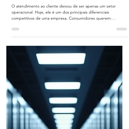
Indigo Inteligência Digital
4 min de leitura
Inteligência Artificial e Futuro
Como usar Inteligência Artificial no
atendimento ao cliente: guia
estratégico para empresas que
querem escalar com excelência
O atendimento ao cliente deixou de ser apenas um setor
operacional. Hoje, ele é um dos principais diferenciais
competitivos de uma empresa. Consumidores querem:
Respostas imediatas Atendimento 24 horas Experiências
personalizadas Resolução rápida de problemas Ao mesmo
tempo, empresas enfrentam: Aumento no volume de
interações Custos elevados com equipe Dificuldade em manter
padrão de qualidade Pressão por eficiência É nesse cenário
que a Inteligência Artificial aplicada ao at