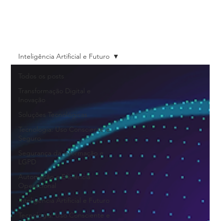
Blog
Inteligência Artificial e Futuro
Todos os posts
Transformação Digital e
Inovação
Soluções Tecnológicas
Tecnologia: Uso Consciente e
Seguro
Segurança da Informação e
LGPD
Automação e Eficiência
Operacional
Inteligência Artificial e Futuro
Tecnologia: Uso Consciente e