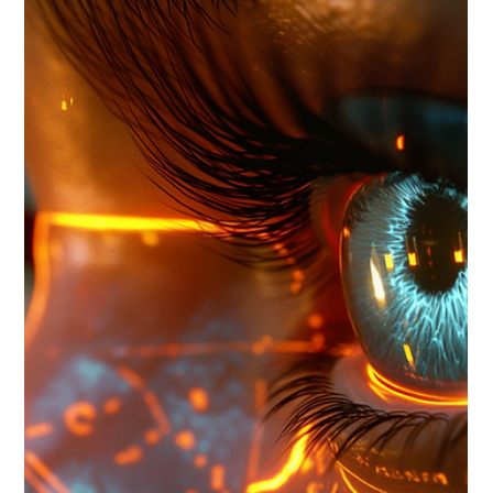
Brasil
A inteligência artificial (IA) está transformando o mundo. No
Brasil, essa revolução tecnológica promete impactar
profundamente diversos setores. Você já parou para pensar
como a IA pode mudar o seu negócio? Ou como ela pode
acelerar a inovação e o crescimento digital? Hoje, vamos
compartilhar insights valiosos sobre o futuro da inteligência
artificial no Brasil e como sua empresa pode se preparar para
essa nova era. O Futuro da Inteligência Artificial no Brasil:
Oportunidade