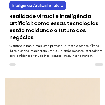
Indigo Inteligência Digital
5 min de leitura
Inteligência Artificial e Futuro
Realidade virtual e inteligência
artificial: como essas tecnologias
estão moldando o futuro dos
negócios
O futuro já não é mais uma previsão Durante décadas, filmes,
livros e séries imaginaram um futuro onde pessoas interagiriam
com ambientes virtuais inteligentes, máquinas tomariam
decisões complexas e experiências digitais seriam praticamente
indistinguíveis da realidade. Por muito tempo, essas ideias
pareciam distantes. Hoje, elas estão se tornando realidade.
Duas tecnologias desempenham papel central nessa
transformação: Realidade Virtual (Virtual Reality – VR)
Inteligência