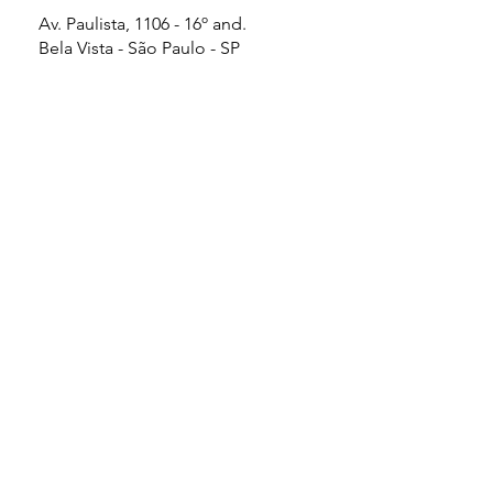
novas oportunidades de receita. Empresas que ignoram…
ficam para trás. Mas aqui está o ponto essencial: Muitos
empresários ainda não entendem, na prática, o que é
Inteligência Artificial aplicada aos negócios. É robô? É
automação? É substituiçã
Vamos trabalhar juntos?
contato@indigoid.com.br
Av. Paulista, 1106 - 16º and.
Bela Vista - São Paulo - SP
Brasil