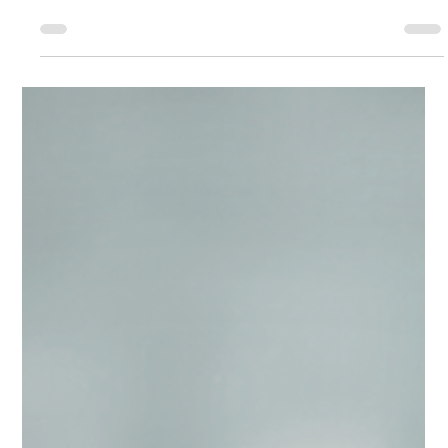
nos negócios
“Inteligência Artificial vai acabar com empregos?” Essa é uma
das perguntas mais pesquisadas quando o assunto é
Inteligência Artificial. Empresários se perguntam: Vale a pena
investir em IA? Vou precisar reduzir equipe? Como preparar
meu time? Estou atrasado nessa transformação? Profissionais se
perguntam: Minha profissão está ameaçada? O que devo
aprender? Como me manter relevante? A verdade é que a IA
não está apenas substituindo funções — ela está redefinindo o
conceito de