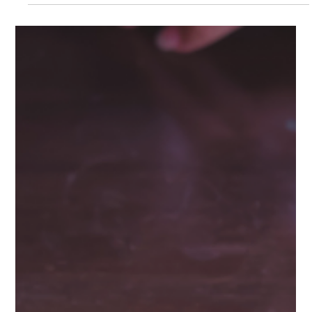
operações empresariais
Estamos entrando em uma nova era da automação Durante
décadas, a automação foi vista principalmente como uma
ferramenta para reduzir tarefas manuais e aumentar a eficiência
operacional. Sistemas passaram a executar atividades
repetitivas. Máquinas assumiram funções mecânicas. Softwares
ajudaram a organizar processos. Essas transformações já
representaram avanços significativos. Mas estamos entrando em
uma nova fase. Uma fase em que os sistemas não apenas
executam tarefas. Ele